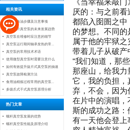
《当幸福来敲门
相关资讯
厌的：与之前看
都陷入囹圄之中
真空泵换油步骤及注意事项
分析旋片真空泵的未来发展趋势
的梦想。不同的
真空泵在维修时应注意的细节
属于他的牢狱之
真空泵运行期间轴承发热的常...
带着儿子从破产
真空泵的常用技术术语
“我们知道，那
使用微型真空泵时需要注意什么
如何有效提升旋片式真空泵的抽速
那座山，给我力
真空泵故障检测方法
它，我的负担，
食用油精炼过程常用的真空泵...
弃，不会，因为
多级爪式干式真空泵原理分析
在片中的演唱，
热门文章
斯的成功之路：
螺杆真空泵发展的优势
有一天他会登上
螺杆真空泵性能及原理介绍