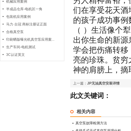
穷人精神富裕，
机械应用案例
们在享受花天酒
半成品仓库-电机区一角
包装机应用案例
的孩子成功事例
马力·台冠 商标注册证正面
（ ）生活像个
合格真空泵
出你生命的新源
印刷晒版曝光机真空泵应用案...
生产车间-电机测试
学会把伤痛转移
3C认证英文
亮的珍珠。贫穷
神的肩膀上，摘
上一篇：
JP无油真空安装详情
此文关键词：
相关内容
真空泵故障检测方法
多级爪式干式真空泵原理分析