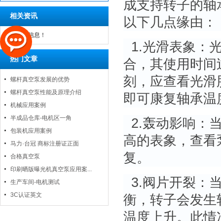
成支持转子的轴
相关资讯
以下几点缘由：
暂无相关信息！
1.光滑表象：
热门文章
合，其使用时间
刻，应查看光滑
螺杆真空泵发展的优势
螺杆真空泵性能及原理介绍
即可康复轴承温
机械应用案例
半成品仓库-电机区一角
2.轰动影响：
包装机应用案例
高的表象，查看
马力·台冠 商标注册证正面
复。
合格真空泵
印刷晒版曝光机真空泵应用案...
3.阀片开裂：
生产车间-电机测试
3C认证英文
衡，转子会发生
温度上升。此情