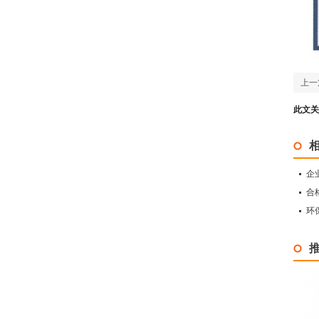
上一
此文关
企
合
环