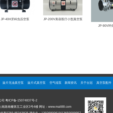
JP-200V美容医疗小型真空泵
JP-40H牙科负压空泵
JP-90V
旋片无油真空泵
旋片式真空泵
空气缩泵
新闻资讯
关于台冠
真空泵配件
公司
粤ICP备-15074837号-2
路南栅第五工业区3号4楼 网址：www.mali88.com